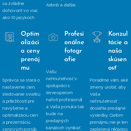
sa zvládne
Airbnb a ďalšie
dohovoriť vo viac
ako 10 jazykoch
Optim
Profesi
Konzul
alizáci
onálne
tácie a
a ceny
fotogr
naša
prenáj
afie
skúsen
mu
osť
Vašu
nehnuteľnosť v
Správca sa stará o
Poradíme vám, aké
spolupráci s
nastavenie cien,
zmeny urobiť, aby
deveoperom
sledovanie sviatku
Vaša
nafotí profesionál
a príležitostí pre
nehnuteľnosť
a Vaša ponuka tak
navýšenie a
dosiahla predajné
bude na
optimalizáciu cien
výsledky. Cieľom
predajných
a prezentáciu
prenájmu nie je len
kanáloch vynikať.
cenových ponúk.
zaplatená níkladov,