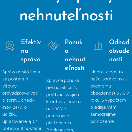
nehnuteľnosti
Efektív
Ponuk
Odhad
na
a
obsade
správa
nehnut
nosti
eľnosti
Správcovská firma
Nehnuteľnosti v
sa postará o
našej správe majú
Správca ponúka
všetky
priemernú
nehnuteľnosť v
prevádzkové veci -
obsadenosť 63% v
portfóliu svojich
o správu check-
roku. S výpočtom
klientov a tiež na
inov 24/7, o
predaja Vám
najväčších
údržbu,
samozrejme
predajných
upratovanie aj 5*
pomôžeme
platformách
obliečky. S hosťami
Booking.com,