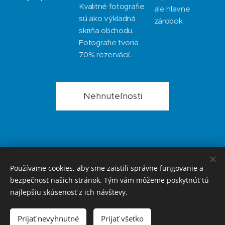
Kvalitné fotografie
ale hlavne
sú ako výkladná
zárobok.
skriňa obchodu.
Fotografie tvoria
70% rezervácií.
Nehnuteľnosti
Používame cookies, aby sme zaistili správne fungovanie a
© 2012-2024 Rincon Property. San Juan 39, Cala del Moral
bezpečnosť našich stránok. Tým vám môžeme poskytnúť tú
najlepšiu skúsenosť z ich návštevy.
Vytvorené službou
Webnode
Cookies
Jazyky
Prijať nevyhnutné
Prijať všetko
Čeština
Slovenčina