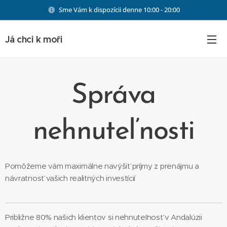
Sme Vám k dispozícii denne 10:00 - 20:00
Já chci k moři
Správa
nehnuteľnosti
Pomôžeme vám maximálne navýšiť príjmy z prenájmu a
návratnosť vašich realitných investícií
Približne 80% našich klientov si nehnuteľnosť v Andalúzii