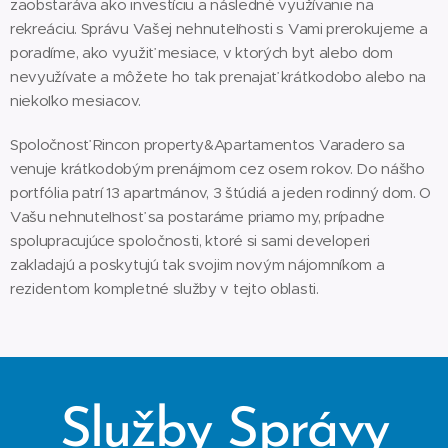
zaobstaráva ako investíciu a následné využívanie na
rekreáciu. Správu Vašej nehnuteľnosti s Vami prerokujeme a
poradíme, ako využiť mesiace, v ktorých byt alebo dom
nevyužívate a môžete ho tak prenajať krátkodobo alebo na
niekoľko mesiacov.
Spoločnosť Rincon property&Apartamentos Varadero sa
venuje krátkodobým prenájmom cez osem rokov. Do nášho
portfólia patrí 13 apartmánov, 3 štúdiá a jeden rodinný dom. O
Vašu nehnuteľnosť sa postaráme priamo my, prípadne
spolupracujúce spoločnosti, ktoré si sami developeri
zakladajú a poskytujú tak svojim novým nájomníkom a
rezidentom kompletné služby v tejto oblasti.
Služby Správy