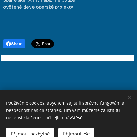
ověřené developerské projekty
Share
Používáme cookies, abychom zajistili správné fungování a
© 2012-2024 Rincon Property. San Juan 39, Cala del Moral
bezpečnost našich stránek. Tím vám můžeme zajistit tu
nejlepší zkušenost při jejich návštěvě.
Vytvořeno službou
Webnode
Cookies
Jazyky
Přijmout nezbytné
Přijmout vše