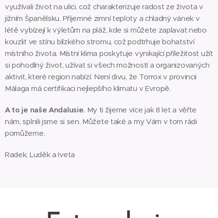
využívali život na ulici, což charakterizuje radost ze života v
jižním Španělsku. Příjemné zimní teploty a chladný vánek v
létě vybízejí k výletům na pláž, kde si můžete zaplavat nebo
kouzlit ve stínu blízkého stromu, což podtrhuje bohatství
místního života. Místní klima poskytuje vynikající příležitost užít
si pohodlný život, užívat si všech možností a organizovaných
aktivit, které region nabízí. Není divu, že Torrox v provincii
Málaga má certifikaci nejlepšího klimatu v Evropě.
A to je naše Andalusie.
My ti žijeme více jak 8 let a věřte
nám, splnili jsme si sen. Můžete také a my Vám v tom rádi
pomůžeme.
Radek, Luděk a Iveta