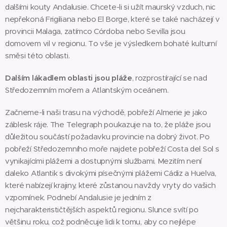
dalšími kouty Andalusie. Chcete-li si užít maurský vzduch, nic
nepřekoná Frigiliana nebo El Borge, které se také nacházejí v
provincii Malaga, zatímco Córdoba nebo Sevilla jsou
domovem vil v regionu. To vše je výsledkem bohaté kulturní
směsi této oblasti.
Dalším lákadlem oblasti jsou pláže
, rozprostírající se nad
Středozemním mořem a Atlantským oceánem.
Začneme-li naši trasu na východě, pobřeží Almerie je jako
záblesk ráje. The Telegraph poukazuje na to, že pláže jsou
důležitou součástí požadavku provincie na dobrý život. Po
pobřeží Středozemního moře najdete pobřeží Costa del Sol s
vynikajícími plážemi a dostupnými službami. Mezitím není
daleko Atlantik s divokými písečnými plážemi Cádiz a Huelva,
které nabízejí krajiny, které zůstanou navždy vryty do vašich
vzpomínek. Podnebí Andalusie je jedním z
nejcharakterističtějších aspektů regionu. Slunce svítí po
většinu roku, což podněcuje lidi k tomu, aby co nejlépe