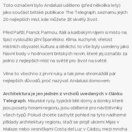
Toto označení bylo Andalusii uděleno (před několika lety)
jako součást britské publikace The Telegraph, seznamu jejích
20 nejlepších míst, kde můžete žít skvělý život.
Před Paříží, Francií, Parmou, Itálií a karibským rájem si místo na
špici vysloužilo jižní Španělsko. Klima, kuchyně, vřelost
místních obyvatel, kultura a dědictví, to vše byly uvedeny jako
hlavní body v hodnocení britských novin, které jej označilo za
jedno z nejlepších míst na světě pro život na světě.
Víme to všechno z první ruky, a tak jsme shromáždili pár
nejlepších důvodů, proč nazývat Andalusii domovem.
Architektura je jen jedním z vrcholů uvedených v článku
Telegraph.
Maurské rysy, typické bílé domy a domky, které
jsou posety horami regionu, jsou oblíbené pro návštěvníky
všech typů. Pokud chcete zachytit pohled na tyto nádherné
příklady architektury regionu, stačí se projít ulicemi Mijas v
Malaze nebo vesničkami Costa del Luz v Cádizu, mezi mnoha